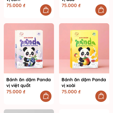
75.000
₫
75.000
₫
Bánh ăn dặm Panda
Bánh ăn dặm Panda
vị việt quất
vị xoài
75.000
₫
75.000
₫