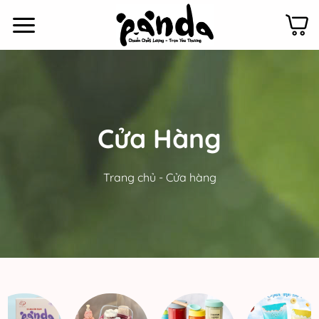
Bỏ
qua
nội
dung
Cửa Hàng
Trang chủ
-
Cửa hàng