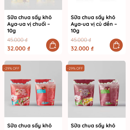
Sữa chua sấy khô
Sữa chua sấy khô
Aya-ua vị chuối –
Aya-ua vị củ dền –
10g
10g
45.000
₫
45.000
₫
Giá
32.000
₫
Giá
Giá
32.000
₫
Giá
gốc
hiện
gốc
hiện
là:
tại
là:
tại
45.000 ₫.
là:
45.000 ₫.
là:
32.000 ₫.
32.000 ₫.
-29% OFF
-29% OFF
Sữa chua sấy khô
Sữa chua sấy khô