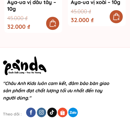
Aya-ua vị dâu tây –
Aya-ua vị xoài – 10g
10g
45.000
₫
45.000
₫
Giá
32.000
₫
Giá
gốc
hiện
Giá
32.000
₫
Giá
là:
tại
gốc
hiện
45.000 ₫.
là:
là:
tại
32.000 ₫.
45.000 ₫.
là:
32.000 ₫.
"Châu Anh Kids luôn cam kết, đảm bảo bàn giao
sản phẩm đạt chất lượng tối ưu nhất đến tay
người dùng."
Theo dõi :