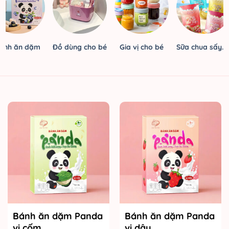
ánh ăn dặm
Đồ dùng cho bé
Gia vị cho bé
Sữa chua sấy
khô
Bánh ăn dặm Panda
Bánh ăn dặm Panda
vị cốm
vị dâu